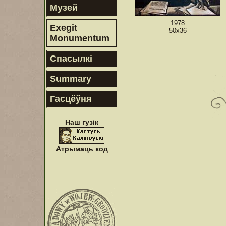
Музей
1978
Exegit
50х36
Monumentum
Спасылкі
Summary
Гасцёўня
Наш гузік
Атрымаць код