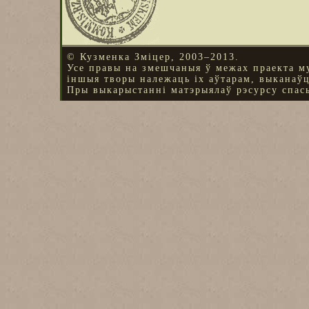
© Кузменка Зміцер, 2003–2013.
Усе правы на змешчаныя ў межах праекта м
іншыя творы належаць іх аўтарам, выканаў
Пры выкарыстанні матэрыялаў рэсурсу спасы