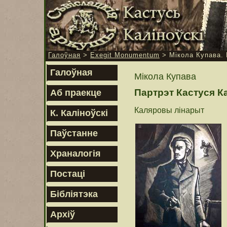
Галоўная
>
Exegit Monumentum
> Мікола Купава. 
Галоўная
Мікола Купава
Партрэт Кастуся К
Аб праекце
Каляровы лінарыт
К. Каліноўскі
Паўстанне
Храналогія
Постаці
Бібліятэка
Архіў