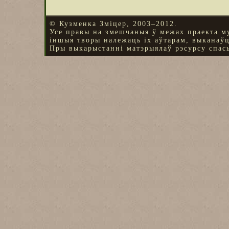
© Кузменка Зміцер, 2003–2012.
Усе правы на змешчаныя ў межах праекта м
іншыя творы належаць іх аўтарам, выканаў
Пры выкарыстанні матэрыялаў рэсурсу спасы