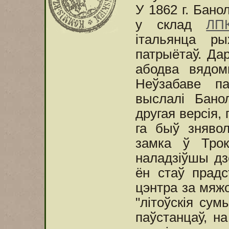
У 1862 г. Бано
у склад
ЛП
італьянца ры
патрыётаў. Да
абодва вядом
Неўзабаве п
выслалі Бано
другая версія,
га быў зняво
замка ў Трок
наладзіўшы дзёр
ён стаў прадс
цэнтра за мяж
"літоўскія су
паўстанцаў, н