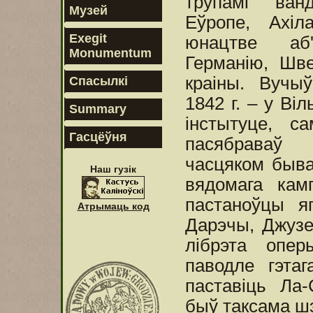
трупамі ван
Музей
Еўропе, Ахіл
Exegit
юнацтве аб'
Monumentum
Германію, Шв
краіны. Вучыў
Спасылкі
1842 г. – у Ві
Summary
інстытуце, с
Гасцёўня
пасябраваў
часцяком быва
Наш гузік
вядомага кам
пастаноўцы 
Атрымаць код
Дарэчы, Джузе
лібрэта опер
паводле гэта
паставіць Ла
быў таксама шэ