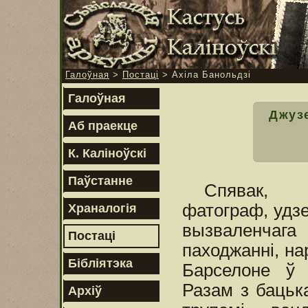
Галоўная
>
Постаці
> Ахіла Банольдзі
Галоўная
Джуз
Аб праекце
К. Каліноўскі
Паўстанне
Спявак,
фатограф, удз
Храналогія
вызваленчага 
Постаці
паходжанні, на
Бібліятэка
Барселоне ў 
Разам з бацька
Архіў