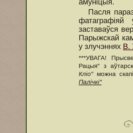
амуніцыя.
Пасля пара
фатаграфіяй
заставаўся ве
Парыжскай кам
у злучэннях
В.
***УВАГА! Прысв
Рацыя" з аўтарс
Кліо"
можна скап
Палічкі"